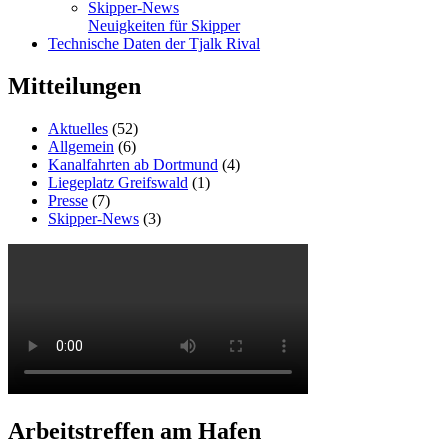
Skipper-News
Neuigkeiten für Skipper
Technische Daten der Tjalk Rival
Mitteilungen
Aktuelles
(52)
Allgemein
(6)
Kanalfahrten ab Dortmund
(4)
Liegeplatz Greifswald
(1)
Presse
(7)
Skipper-News
(3)
Arbeitstreffen am Hafen