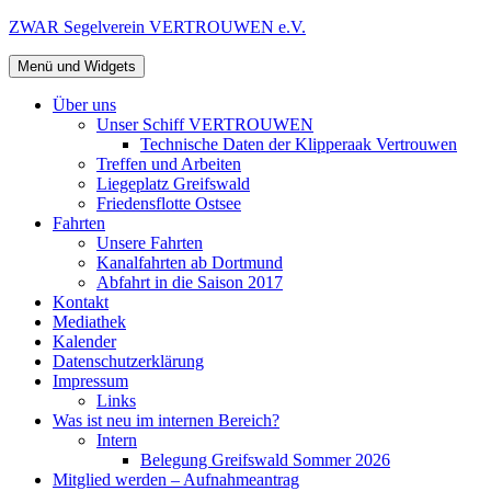
Zum
ZWAR Segelverein VERTROUWEN e.V.
Inhalt
springen
Menü und Widgets
Über uns
Unser Schiff VERTROUWEN
Technische Daten der Klipperaak Vertrouwen
Treffen und Arbeiten
Liegeplatz Greifswald
Friedensflotte Ostsee
Fahrten
Unsere Fahrten
Kanalfahrten ab Dortmund
Abfahrt in die Saison 2017
Kontakt
Mediathek
Kalender
Datenschutzerklärung
Impressum
Links
Was ist neu im internen Bereich?
Intern
Belegung Greifswald Sommer 2026
Mitglied werden – Aufnahmeantrag