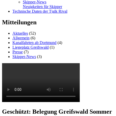
Skipper-News
Neuigkeiten für Skipper
Technische Daten der Tjalk Rival
Mitteilungen
Aktuelles
(52)
Allgemein
(6)
Kanalfahrten ab Dortmund
(4)
Liegeplatz Greifswald
(1)
Presse
(7)
Skipper-News
(3)
Geschützt: Belegung Greifswald Sommer