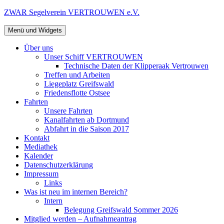
Zum
ZWAR Segelverein VERTROUWEN e.V.
Inhalt
springen
Menü und Widgets
Über uns
Unser Schiff VERTROUWEN
Technische Daten der Klipperaak Vertrouwen
Treffen und Arbeiten
Liegeplatz Greifswald
Friedensflotte Ostsee
Fahrten
Unsere Fahrten
Kanalfahrten ab Dortmund
Abfahrt in die Saison 2017
Kontakt
Mediathek
Kalender
Datenschutzerklärung
Impressum
Links
Was ist neu im internen Bereich?
Intern
Belegung Greifswald Sommer 2026
Mitglied werden – Aufnahmeantrag