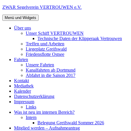
Zum
ZWAR Segelverein VERTROUWEN e.V.
Inhalt
springen
Menü und Widgets
Über uns
Unser Schiff VERTROUWEN
Technische Daten der Klipperaak Vertrouwen
Treffen und Arbeiten
Liegeplatz Greifswald
Friedensflotte Ostsee
Fahrten
Unsere Fahrten
Kanalfahrten ab Dortmund
Abfahrt in die Saison 2017
Kontakt
Mediathek
Kalender
Datenschutzerklärung
Impressum
Links
Was ist neu im internen Bereich?
Intern
Belegung Greifswald Sommer 2026
Mitglied werden – Aufnahmeantrag