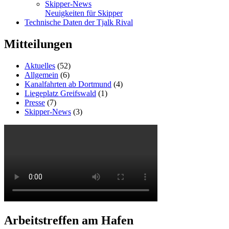
Skipper-News
Neuigkeiten für Skipper
Technische Daten der Tjalk Rival
Mitteilungen
Aktuelles
(52)
Allgemein
(6)
Kanalfahrten ab Dortmund
(4)
Liegeplatz Greifswald
(1)
Presse
(7)
Skipper-News
(3)
Arbeitstreffen am Hafen