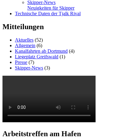
Skipper-News
Neuigkeiten für Skipper
Technische Daten der Tjalk Rival
Mitteilungen
Aktuelles
(52)
Allgemein
(6)
Kanalfahrten ab Dortmund
(4)
Liegeplatz Greifswald
(1)
Presse
(7)
Skipper-News
(3)
Arbeitstreffen am Hafen