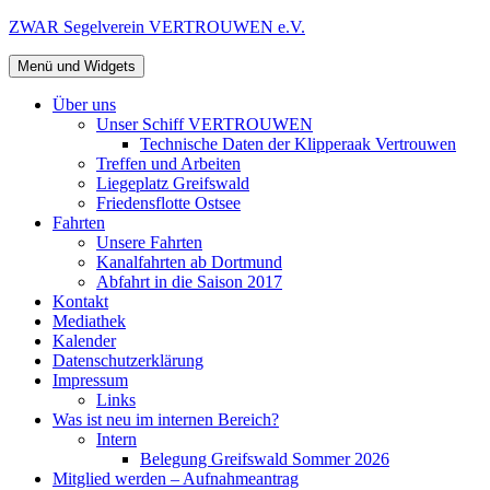
Zum
ZWAR Segelverein VERTROUWEN e.V.
Inhalt
springen
Menü und Widgets
Über uns
Unser Schiff VERTROUWEN
Technische Daten der Klipperaak Vertrouwen
Treffen und Arbeiten
Liegeplatz Greifswald
Friedensflotte Ostsee
Fahrten
Unsere Fahrten
Kanalfahrten ab Dortmund
Abfahrt in die Saison 2017
Kontakt
Mediathek
Kalender
Datenschutzerklärung
Impressum
Links
Was ist neu im internen Bereich?
Intern
Belegung Greifswald Sommer 2026
Mitglied werden – Aufnahmeantrag