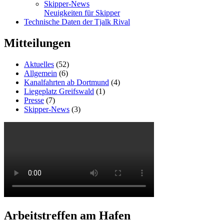
Skipper-News
Neuigkeiten für Skipper
Technische Daten der Tjalk Rival
Mitteilungen
Aktuelles
(52)
Allgemein
(6)
Kanalfahrten ab Dortmund
(4)
Liegeplatz Greifswald
(1)
Presse
(7)
Skipper-News
(3)
Arbeitstreffen am Hafen