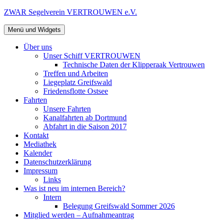
Zum
ZWAR Segelverein VERTROUWEN e.V.
Inhalt
springen
Menü und Widgets
Über uns
Unser Schiff VERTROUWEN
Technische Daten der Klipperaak Vertrouwen
Treffen und Arbeiten
Liegeplatz Greifswald
Friedensflotte Ostsee
Fahrten
Unsere Fahrten
Kanalfahrten ab Dortmund
Abfahrt in die Saison 2017
Kontakt
Mediathek
Kalender
Datenschutzerklärung
Impressum
Links
Was ist neu im internen Bereich?
Intern
Belegung Greifswald Sommer 2026
Mitglied werden – Aufnahmeantrag