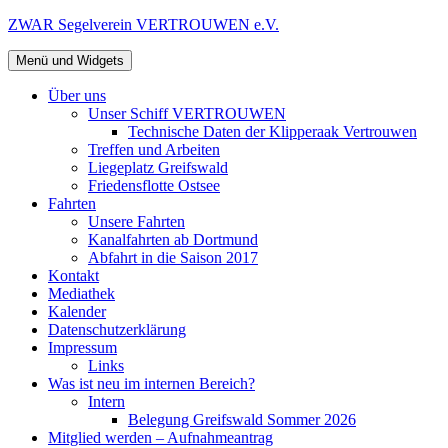
Zum
ZWAR Segelverein VERTROUWEN e.V.
Inhalt
springen
Menü und Widgets
Über uns
Unser Schiff VERTROUWEN
Technische Daten der Klipperaak Vertrouwen
Treffen und Arbeiten
Liegeplatz Greifswald
Friedensflotte Ostsee
Fahrten
Unsere Fahrten
Kanalfahrten ab Dortmund
Abfahrt in die Saison 2017
Kontakt
Mediathek
Kalender
Datenschutzerklärung
Impressum
Links
Was ist neu im internen Bereich?
Intern
Belegung Greifswald Sommer 2026
Mitglied werden – Aufnahmeantrag