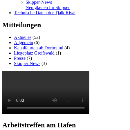
Skipper-News
Neuigkeiten für Skipper
Technische Daten der Tjalk Rival
Mitteilungen
Aktuelles
(52)
Allgemein
(6)
Kanalfahrten ab Dortmund
(4)
Liegeplatz Greifswald
(1)
Presse
(7)
Skipper-News
(3)
Arbeitstreffen am Hafen