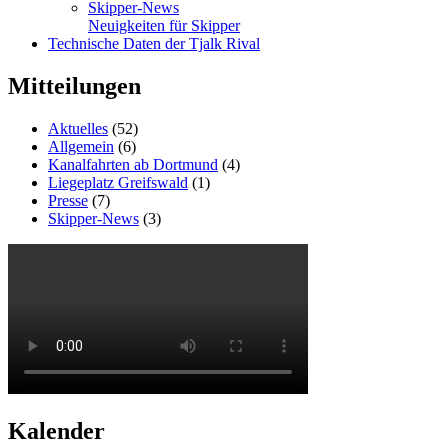
Skipper-News
Neuigkeiten für Skipper
Technische Daten der Tjalk Rival
Mitteilungen
Aktuelles
(52)
Allgemein
(6)
Kanalfahrten ab Dortmund
(4)
Liegeplatz Greifswald
(1)
Presse
(7)
Skipper-News
(3)
Kalender