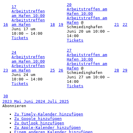
20
17
Arbeitstreffen am
Arbeitstreffen
Hafen
10:00
am Hafen
10:00
Arbeitstreffen am
Arbeitstreffen
Hafen
@
16
am Hafen
18
19
21
22
Schmiedinghafen
Juni 17 um
Juni 20 um 10:00 –
10:00 – 14:00
14:00
Tickets
Tickets
27
24
Arbeitstreffen am
Arbeitstreffen
Hafen
10:00
am Hafen
10:00
Arbeitstreffen am
Arbeitstreffen
Hafen
@
23
am Hafen
25
26
28
29
Schmiedinghafen
Juni 24 um
Juni 27 um 10:00 –
10:00 – 14:00
14:00
Tickets
Tickets
30
2023
Mai
Juni 2024
Juli
2025
Abonnieren
Zu Timely-Kalender hinzufügen
Zu Google hinzufügen
Zu Outlook hinzufügen
Zu Apple-Kalender hinzufügen
Einem anderen Kalender hinzufügen