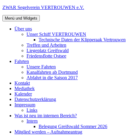
Zum
ZWAR Segelverein VERTROUWEN e.V.
Inhalt
springen
Menü und Widgets
Über uns
Unser Schiff VERTROUWEN
Technische Daten der Klipperaak Vertrouwen
Treffen und Arbeiten
Liegeplatz Greifswald
Friedensflotte Ostsee
Fahrten
Unsere Fahrten
Kanalfahrten ab Dortmund
Abfahrt in die Saison 2017
Kontakt
Mediathek
Kalender
Datenschutzerklärung
Impressum
Links
Was ist neu im internen Bereich?
Intern
Belegung Greifswald Sommer 2026
Mitglied werden – Aufnahmeantrag