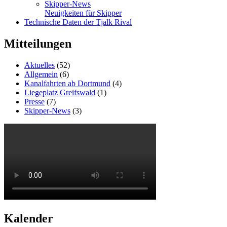
Skipper-News
Neuigkeiten für Skipper
Technische Daten der Tjalk Rival
Mitteilungen
Aktuelles
(52)
Allgemein
(6)
Kanalfahrten ab Dortmund
(4)
Liegeplatz Greifswald
(1)
Presse
(7)
Skipper-News
(3)
Kalender