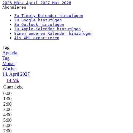
2026
März
April 2027
Mai
2028
Abonnieren
Zu Timely-Kalender hinzufügen
Zu Google hinzufügen
Zu Outlook hinzufügen
Zu Apple-Kalender hinzufügen
Einem anderen Kalender hinzufügen
Als XML exportieren
Tag
Agenda
Tag
Monat
Woche
14. April 2027
14
Mi.
Ganztägig
0:00
1:00
2:00
3:00
4:00
5:00
6:00
7:00