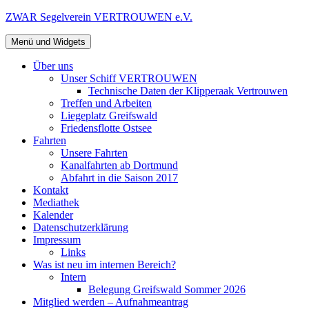
Zum
ZWAR Segelverein VERTROUWEN e.V.
Inhalt
springen
Menü und Widgets
Über uns
Unser Schiff VERTROUWEN
Technische Daten der Klipperaak Vertrouwen
Treffen und Arbeiten
Liegeplatz Greifswald
Friedensflotte Ostsee
Fahrten
Unsere Fahrten
Kanalfahrten ab Dortmund
Abfahrt in die Saison 2017
Kontakt
Mediathek
Kalender
Datenschutzerklärung
Impressum
Links
Was ist neu im internen Bereich?
Intern
Belegung Greifswald Sommer 2026
Mitglied werden – Aufnahmeantrag