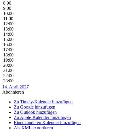
8:00
9:00
10:00
11:00
12:00
13:00
14:00
15:00
16:00
17:00
18:00
19:00
20:00
21:00
22:00
23:00
14. April 2027
Abonnieren
Zu Timely-Kalender hinzufügen
Zu Google hinzufügen
Zu Outlook hinzufügen
Zu Apple-Kalender hinzufügen
Einem anderen Kalender hinzufügen
Als XML exportieren