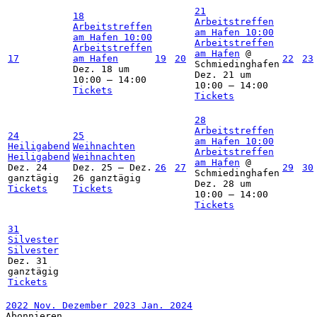
21
18
Arbeitstreffen
Arbeitstreffen
am Hafen
10:00
am Hafen
10:00
Arbeitstreffen
Arbeitstreffen
am Hafen
@
17
am Hafen
19
20
22
23
Schmiedinghafen
Dez. 18 um
Dez. 21 um
10:00 – 14:00
10:00 – 14:00
Tickets
Tickets
28
Arbeitstreffen
24
25
am Hafen
10:00
Heiligabend
Weihnachten
Arbeitstreffen
Heiligabend
Weihnachten
am Hafen
@
Dez. 24
Dez. 25 – Dez.
26
27
29
30
Schmiedinghafen
ganztägig
26
ganztägig
Dez. 28 um
Tickets
Tickets
10:00 – 14:00
Tickets
31
Silvester
Silvester
Dez. 31
ganztägig
Tickets
2022
Nov.
Dezember 2023
Jan.
2024
Abonnieren