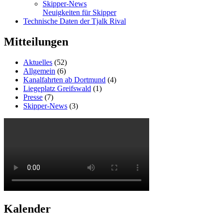
Skipper-News
Neuigkeiten für Skipper
Technische Daten der Tjalk Rival
Mitteilungen
Aktuelles
(52)
Allgemein
(6)
Kanalfahrten ab Dortmund
(4)
Liegeplatz Greifswald
(1)
Presse
(7)
Skipper-News
(3)
Kalender