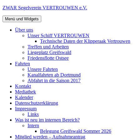
Zum
ZWAR Segelverein VERTROUWEN e.V.
Inhalt
springen
Menü und Widgets
Über uns
Unser Schiff VERTROUWEN
Technische Daten der Klipperaak Vertrouwen
Treffen und Arbeiten
Liegeplatz Greifswald
Friedensflotte Ostsee
Fahrten
Unsere Fahrten
Kanalfahrten ab Dortmund
Abfahrt in die Saison 2017
Kontakt
Mediathek
Kalender
Datenschutzerklärung
Impressum
Links
Was ist neu im internen Bereich?
Intern
Belegung Greifswald Sommer 2026
Mitglied werden – Aufnahmeantrag