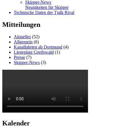
Skipper-News
Neuigkeiten für Skipper
Technische Daten der Tjalk Rival
Mitteilungen
Aktuelles
(52)
Allgemein
(6)
Kanalfahrten ab Dortmund
(4)
Liegeplatz Greifswald
(1)
Presse
(7)
Skipper-News
(3)
Kalender