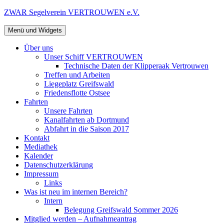
Zum
ZWAR Segelverein VERTROUWEN e.V.
Inhalt
springen
Menü und Widgets
Über uns
Unser Schiff VERTROUWEN
Technische Daten der Klipperaak Vertrouwen
Treffen und Arbeiten
Liegeplatz Greifswald
Friedensflotte Ostsee
Fahrten
Unsere Fahrten
Kanalfahrten ab Dortmund
Abfahrt in die Saison 2017
Kontakt
Mediathek
Kalender
Datenschutzerklärung
Impressum
Links
Was ist neu im internen Bereich?
Intern
Belegung Greifswald Sommer 2026
Mitglied werden – Aufnahmeantrag