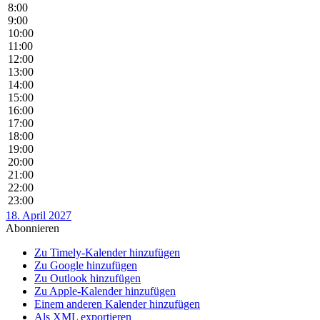
8:00
9:00
10:00
11:00
12:00
13:00
14:00
15:00
16:00
17:00
18:00
19:00
20:00
21:00
22:00
23:00
18. April 2027
Abonnieren
Zu Timely-Kalender hinzufügen
Zu Google hinzufügen
Zu Outlook hinzufügen
Zu Apple-Kalender hinzufügen
Einem anderen Kalender hinzufügen
Als XML exportieren