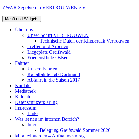
Zum
ZWAR Segelverein VERTROUWEN e.V.
Inhalt
springen
Menü und Widgets
Über uns
Unser Schiff VERTROUWEN
Technische Daten der Klipperaak Vertrouwen
Treffen und Arbeiten
Liegeplatz Greifswald
Friedensflotte Ostsee
Fahrten
Unsere Fahrten
Kanalfahrten ab Dortmund
Abfahrt in die Saison 2017
Kontakt
Mediathek
Kalender
Datenschutzerklärung
Impressum
Links
Was ist neu im internen Bereich?
Intern
Belegung Greifswald Sommer 2026
Mitglied werden – Aufnahmeantrag