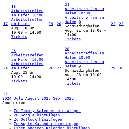
21
18
Arbeitstreffen am
Arbeitstreffen
Hafen
10:00
am Hafen
10:00
Arbeitstreffen am
Arbeitstreffen
Hafen
@
17
am Hafen
19
20
22
23
Schmiedinghafen
Aug. 18 um
Aug. 21 um 10:00 –
10:00 – 14:00
14:00
Tickets
Tickets
28
25
Arbeitstreffen am
Arbeitstreffen
Hafen
10:00
am Hafen
10:00
Arbeitstreffen am
Arbeitstreffen
Hafen
@
24
am Hafen
26
27
29
30
Schmiedinghafen
Aug. 25 um
Aug. 28 um 10:00 –
10:00 – 14:00
14:00
Tickets
Tickets
31
2024
Juli
August 2025
Sep.
2026
Abonnieren
Zu Timely-Kalender hinzufügen
Zu Google hinzufügen
Zu Outlook hinzufügen
Zu Apple-Kalender hinzufügen
Einem anderen Kalender hinzufügen