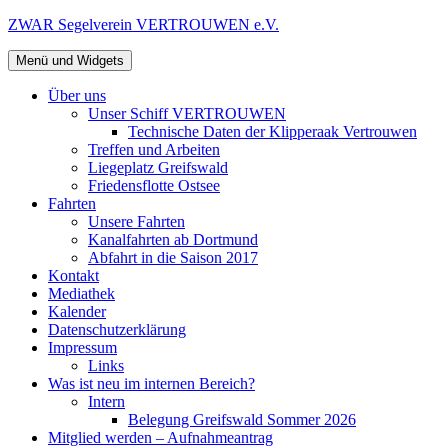
Zum
ZWAR Segelverein VERTROUWEN e.V.
Inhalt
springen
Menü und Widgets
Über uns
Unser Schiff VERTROUWEN
Technische Daten der Klipperaak Vertrouwen
Treffen und Arbeiten
Liegeplatz Greifswald
Friedensflotte Ostsee
Fahrten
Unsere Fahrten
Kanalfahrten ab Dortmund
Abfahrt in die Saison 2017
Kontakt
Mediathek
Kalender
Datenschutzerklärung
Impressum
Links
Was ist neu im internen Bereich?
Intern
Belegung Greifswald Sommer 2026
Mitglied werden – Aufnahmeantrag