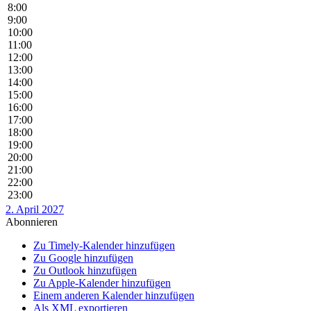
8:00
9:00
10:00
11:00
12:00
13:00
14:00
15:00
16:00
17:00
18:00
19:00
20:00
21:00
22:00
23:00
2. April 2027
Abonnieren
Zu Timely-Kalender hinzufügen
Zu Google hinzufügen
Zu Outlook hinzufügen
Zu Apple-Kalender hinzufügen
Einem anderen Kalender hinzufügen
Als XML exportieren