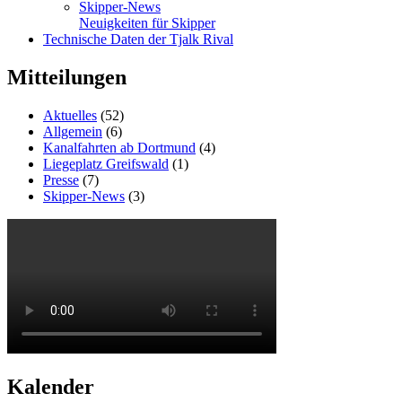
Skipper-News
Neuigkeiten für Skipper
Technische Daten der Tjalk Rival
Mitteilungen
Aktuelles
(52)
Allgemein
(6)
Kanalfahrten ab Dortmund
(4)
Liegeplatz Greifswald
(1)
Presse
(7)
Skipper-News
(3)
Kalender