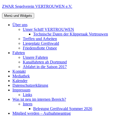
Zum
ZWAR Segelverein VERTROUWEN e.V.
Inhalt
springen
Menü und Widgets
Über uns
Unser Schiff VERTROUWEN
Technische Daten der Klipperaak Vertrouwen
Treffen und Arbeiten
Liegeplatz Greifswald
Friedensflotte Ostsee
Fahrten
Unsere Fahrten
Kanalfahrten ab Dortmund
Abfahrt in die Saison 2017
Kontakt
Mediathek
Kalender
Datenschutzerklärung
Impressum
Links
Was ist neu im internen Bereich?
Intern
Belegung Greifswald Sommer 2026
Mitglied werden – Aufnahmeantrag