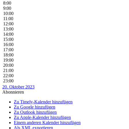
8:00
9:00
10:00
11:00
12:00
13:00
14:00
15:00
16:00
17:00
18:00
19:00
20:00
21:00
22:00
23:00
20. Oktober 2023
Abonnieren
Zu Timely-Kalender hinzufügen
Zu Google hinzufügen
Zu Outlook hinzufügen
Zu Apple-Kalender hinzufügen
Einem anderen Kalender hinzufügen
Als XML exportieren