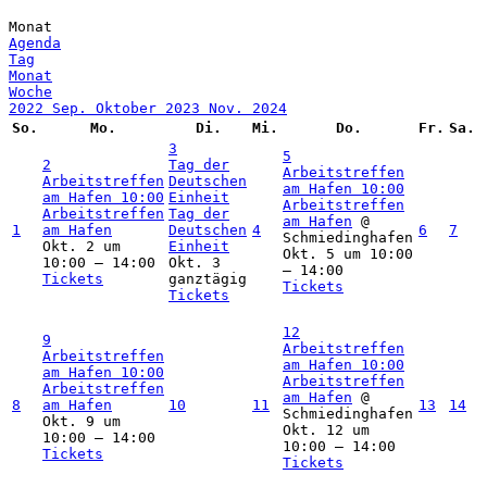
Monat
Agenda
Tag
Monat
Woche
2022
Sep.
Oktober 2023
Nov.
2024
So.
Mo.
Di.
Mi.
Do.
Fr.
Sa.
3
5
2
Tag der
Arbeitstreffen
Arbeitstreffen
Deutschen
am Hafen
10:00
am Hafen
10:00
Einheit
Arbeitstreffen
Arbeitstreffen
Tag der
am Hafen
@
1
am Hafen
Deutschen
4
6
7
Schmiedinghafen
Okt. 2 um
Einheit
Okt. 5 um 10:00
10:00 – 14:00
Okt. 3
– 14:00
Tickets
ganztägig
Tickets
Tickets
12
9
Arbeitstreffen
Arbeitstreffen
am Hafen
10:00
am Hafen
10:00
Arbeitstreffen
Arbeitstreffen
am Hafen
@
8
am Hafen
10
11
13
14
Schmiedinghafen
Okt. 9 um
Okt. 12 um
10:00 – 14:00
10:00 – 14:00
Tickets
Tickets