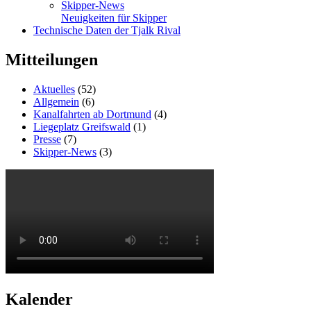
Skipper-News
Neuigkeiten für Skipper
Technische Daten der Tjalk Rival
Mitteilungen
Aktuelles
(52)
Allgemein
(6)
Kanalfahrten ab Dortmund
(4)
Liegeplatz Greifswald
(1)
Presse
(7)
Skipper-News
(3)
Kalender