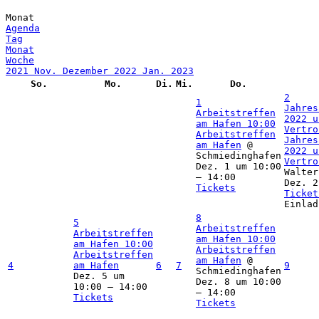
Monat
Agenda
Tag
Monat
Woche
2021
Nov.
Dezember 2022
Jan.
2023
So.
Mo.
Di.
Mi.
Do.
2
1
Jahres
Arbeitstreffen
2022 u
am Hafen
10:00
Vertr
Arbeitstreffen
Jahres
am Hafen
@
2022 u
Schmiedinghafen
Vertro
Dez. 1 um 10:00
Walter
– 14:00
Dez. 2
Tickets
Ticket
Einlad
8
5
Arbeitstreffen
Arbeitstreffen
am Hafen
10:00
am Hafen
10:00
Arbeitstreffen
Arbeitstreffen
am Hafen
@
4
am Hafen
6
7
9
Schmiedinghafen
Dez. 5 um
Dez. 8 um 10:00
10:00 – 14:00
– 14:00
Tickets
Tickets