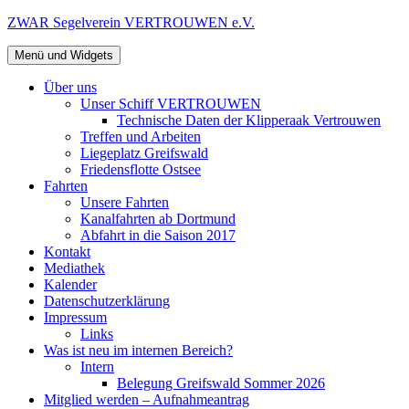
Zum
ZWAR Segelverein VERTROUWEN e.V.
Inhalt
springen
Menü und Widgets
Über uns
Unser Schiff VERTROUWEN
Technische Daten der Klipperaak Vertrouwen
Treffen und Arbeiten
Liegeplatz Greifswald
Friedensflotte Ostsee
Fahrten
Unsere Fahrten
Kanalfahrten ab Dortmund
Abfahrt in die Saison 2017
Kontakt
Mediathek
Kalender
Datenschutzerklärung
Impressum
Links
Was ist neu im internen Bereich?
Intern
Belegung Greifswald Sommer 2026
Mitglied werden – Aufnahmeantrag