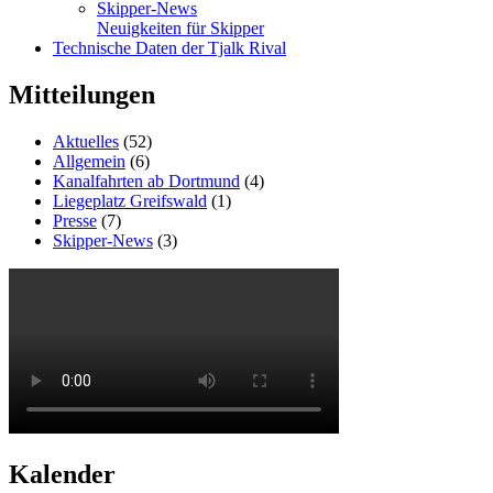
Skipper-News
Neuigkeiten für Skipper
Technische Daten der Tjalk Rival
Mitteilungen
Aktuelles
(52)
Allgemein
(6)
Kanalfahrten ab Dortmund
(4)
Liegeplatz Greifswald
(1)
Presse
(7)
Skipper-News
(3)
Kalender