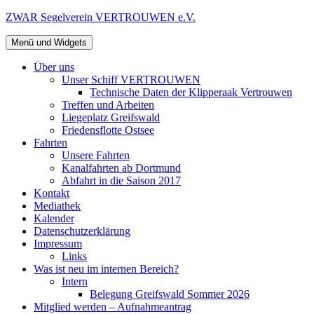
Zum
ZWAR Segelverein VERTROUWEN e.V.
Inhalt
springen
Menü und Widgets
Über uns
Unser Schiff VERTROUWEN
Technische Daten der Klipperaak Vertrouwen
Treffen und Arbeiten
Liegeplatz Greifswald
Friedensflotte Ostsee
Fahrten
Unsere Fahrten
Kanalfahrten ab Dortmund
Abfahrt in die Saison 2017
Kontakt
Mediathek
Kalender
Datenschutzerklärung
Impressum
Links
Was ist neu im internen Bereich?
Intern
Belegung Greifswald Sommer 2026
Mitglied werden – Aufnahmeantrag