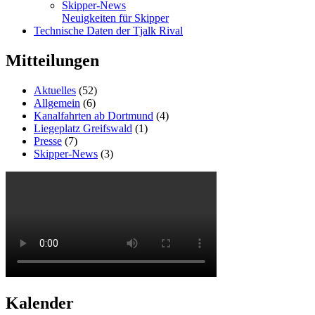
Skipper-News
Neuigkeiten für Skipper
Technische Daten der Tjalk Rival
Mitteilungen
Aktuelles
(52)
Allgemein
(6)
Kanalfahrten ab Dortmund
(4)
Liegeplatz Greifswald
(1)
Presse
(7)
Skipper-News
(3)
Kalender