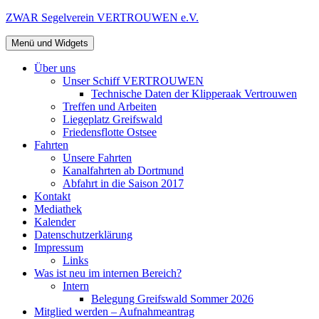
Zum
ZWAR Segelverein VERTROUWEN e.V.
Inhalt
springen
Menü und Widgets
Über uns
Unser Schiff VERTROUWEN
Technische Daten der Klipperaak Vertrouwen
Treffen und Arbeiten
Liegeplatz Greifswald
Friedensflotte Ostsee
Fahrten
Unsere Fahrten
Kanalfahrten ab Dortmund
Abfahrt in die Saison 2017
Kontakt
Mediathek
Kalender
Datenschutzerklärung
Impressum
Links
Was ist neu im internen Bereich?
Intern
Belegung Greifswald Sommer 2026
Mitglied werden – Aufnahmeantrag