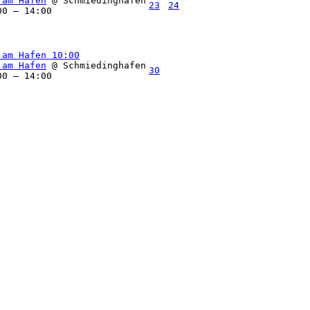
 am Hafen
@ Schmiedinghafen
23
24
00 – 14:00
 am Hafen
10:00
 am Hafen
@ Schmiedinghafen
30
00 – 14:00