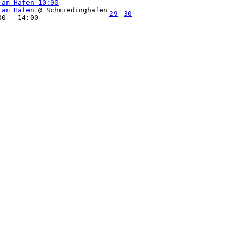
 am Hafen
10:00
 am Hafen
@ Schmiedinghafen
29
30
00 – 14:00