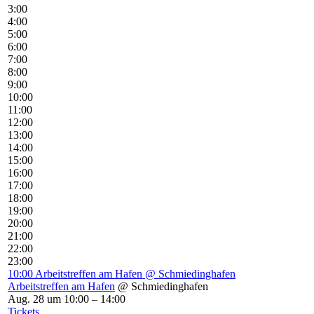
3:00
4:00
5:00
6:00
7:00
8:00
9:00
10:00
11:00
12:00
13:00
14:00
15:00
16:00
17:00
18:00
19:00
20:00
21:00
22:00
23:00
10:00
Arbeitstreffen am Hafen
@ Schmiedinghafen
Arbeitstreffen am Hafen
@ Schmiedinghafen
Aug. 28 um 10:00 – 14:00
Tickets