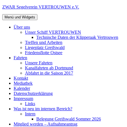
Zum
ZWAR Segelverein VERTROUWEN e.V.
Inhalt
springen
Menü und Widgets
Über uns
Unser Schiff VERTROUWEN
Technische Daten der Klipperaak Vertrouwen
Treffen und Arbeiten
Liegeplatz Greifswald
Friedensflotte Ostsee
Fahrten
Unsere Fahrten
Kanalfahrten ab Dortmund
Abfahrt in die Saison 2017
Kontakt
Mediathek
Kalender
Datenschutzerklärung
Impressum
Links
Was ist neu im internen Bereich?
Intern
Belegung Greifswald Sommer 2026
Mitglied werden – Aufnahmeantrag