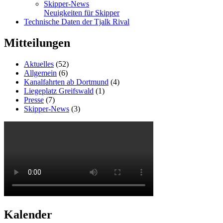
Skipper-News
Neuigkeiten für Skipper
Technische Daten der Tjalk Rival
Mitteilungen
Aktuelles
(52)
Allgemein
(6)
Kanalfahrten ab Dortmund
(4)
Liegeplatz Greifswald
(1)
Presse
(7)
Skipper-News
(3)
Kalender