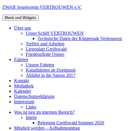
Zum
ZWAR Segelverein VERTROUWEN e.V.
Inhalt
springen
Menü und Widgets
Über uns
Unser Schiff VERTROUWEN
Technische Daten der Klipperaak Vertrouwen
Treffen und Arbeiten
Liegeplatz Greifswald
Friedensflotte Ostsee
Fahrten
Unsere Fahrten
Kanalfahrten ab Dortmund
Abfahrt in die Saison 2017
Kontakt
Mediathek
Kalender
Datenschutzerklärung
Impressum
Links
Was ist neu im internen Bereich?
Intern
Belegung Greifswald Sommer 2026
Mitglied werden – Aufnahmeantrag