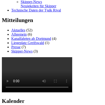
Skipper-News
Neuigkeiten für Skipper
Technische Daten der Tjalk Rival
Mitteilungen
Aktuelles
(52)
Allgemein
(6)
Kanalfahrten ab Dortmund
(4)
Liegeplatz Greifswald
(1)
Presse
(7)
Skipper-News
(3)
Kalender