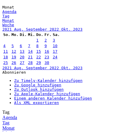
Monat
Agenda
Tag
Monat
Woche
2021
Aug.
September 2022
Okt.
2023
So.
Mo.
Di.
Mi.
Do.
Fr.
Sa.
1
2
3
4
5
6
7
8
9
10
11
12
13
14
15
16
17
18
19
20
21
22
23
24
25
26
27
28
29
30
2021
Aug.
September 2022
Okt.
2023
Abonnieren
Zu Timely-Kalender hinzufügen
Zu Google hinzufügen
Zu Outlook hinzufügen
Zu Apple-Kalender hinzufügen
Einem anderen Kalender hinzufügen
Als XML exportieren
Tag
Agenda
Tag
Monat