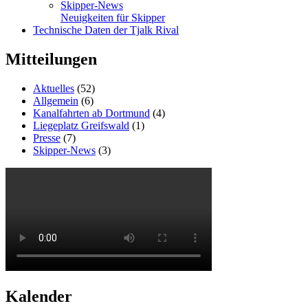
Skipper-News
Neuigkeiten für Skipper
Technische Daten der Tjalk Rival
Mitteilungen
Aktuelles
(52)
Allgemein
(6)
Kanalfahrten ab Dortmund
(4)
Liegeplatz Greifswald
(1)
Presse
(7)
Skipper-News
(3)
Kalender