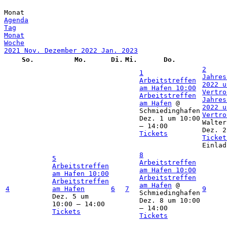
Monat
Agenda
Tag
Monat
Woche
2021
Nov.
Dezember 2022
Jan.
2023
So.
Mo.
Di.
Mi.
Do.
2
1
Jahres
Arbeitstreffen
2022 u
am Hafen
10:00
Vertr
Arbeitstreffen
Jahres
am Hafen
@
2022 u
Schmiedinghafen
Vertro
Dez. 1 um 10:00
Walter
– 14:00
Dez. 2
Tickets
Ticket
Einlad
8
5
Arbeitstreffen
Arbeitstreffen
am Hafen
10:00
am Hafen
10:00
Arbeitstreffen
Arbeitstreffen
am Hafen
@
4
am Hafen
6
7
9
Schmiedinghafen
Dez. 5 um
Dez. 8 um 10:00
10:00 – 14:00
– 14:00
Tickets
Tickets