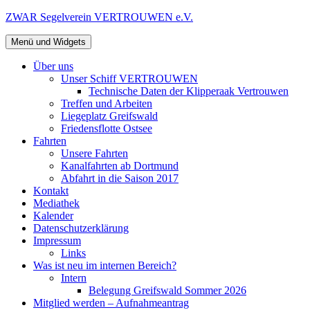
Zum
ZWAR Segelverein VERTROUWEN e.V.
Inhalt
springen
Menü und Widgets
Über uns
Unser Schiff VERTROUWEN
Technische Daten der Klipperaak Vertrouwen
Treffen und Arbeiten
Liegeplatz Greifswald
Friedensflotte Ostsee
Fahrten
Unsere Fahrten
Kanalfahrten ab Dortmund
Abfahrt in die Saison 2017
Kontakt
Mediathek
Kalender
Datenschutzerklärung
Impressum
Links
Was ist neu im internen Bereich?
Intern
Belegung Greifswald Sommer 2026
Mitglied werden – Aufnahmeantrag