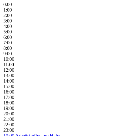
0:00
1:00
2:00
3:00
4:00
5:00
6:00
7:00
8:00
9:00
10:00
11:00
12:00
13:00
14:00
15:00
16:00
17:00
18:00
19:00
20:00
21:00
22:00
23:00
10:00
Arbeitstreffen am Hafen