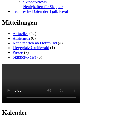
Skipper-News
Neuigkeiten für Skipper
Technische Daten der Tjalk Rival
Mitteilungen
Aktuelles
(52)
Allgemein
(6)
Kanalfahrten ab Dortmund
(4)
Liegeplatz Greifswald
(1)
Presse
(7)
Skipper-News
(3)
Kalender