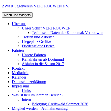
Zum
ZWAR Segelverein VERTROUWEN e.V.
Inhalt
springen
Menü und Widgets
Über uns
Unser Schiff VERTROUWEN
Technische Daten der Klipperaak Vertrouwen
Treffen und Arbeiten
Liegeplatz Greifswald
Friedensflotte Ostsee
Fahrten
Unsere Fahrten
Kanalfahrten ab Dortmund
Abfahrt in die Saison 2017
Kontakt
Mediathek
Kalender
Datenschutzerklärung
Impressum
Links
Was ist neu im internen Bereich?
Intern
Belegung Greifswald Sommer 2026
Mitglied werden – Aufnahmeantrag