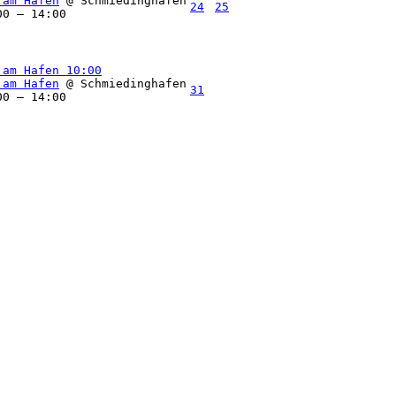
 am Hafen
@ Schmiedinghafen
24
25
00 – 14:00
 am Hafen
10:00
 am Hafen
@ Schmiedinghafen
31
00 – 14:00