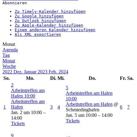
Abonnieren
Zu Timely-Kalender hinzufügen
Zu Google hinzufügen
Zu Outlook hinzufügen
Zu Apple-Kalender hinzufügen
Einem anderen Kalender hinzufügen
Als XML exportieren
Monat
Agenda
Tag
Monat
Woche
2022
Dez.
Januar 2023
Feb.
2024
So.
Mo.
Di.
Mi.
Do.
Fr.
Sa.
2
5
Arbeitstreffen am
Arbeitstreffen am Hafen
Hafen
10:00
10:00
Arbeitstreffen am
Arbeitstreffen am Hafen
@
1
Hafen
3
4
6
7
Schmiedinghafen
Jan. 2 um 10:00 –
Jan. 5 um 10:00 – 14:00
14:00
Tickets
Tickets
9