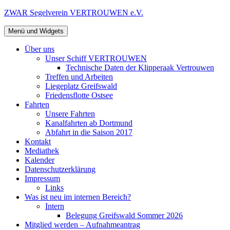
Zum
ZWAR Segelverein VERTROUWEN e.V.
Inhalt
springen
Menü und Widgets
Über uns
Unser Schiff VERTROUWEN
Technische Daten der Klipperaak Vertrouwen
Treffen und Arbeiten
Liegeplatz Greifswald
Friedensflotte Ostsee
Fahrten
Unsere Fahrten
Kanalfahrten ab Dortmund
Abfahrt in die Saison 2017
Kontakt
Mediathek
Kalender
Datenschutzerklärung
Impressum
Links
Was ist neu im internen Bereich?
Intern
Belegung Greifswald Sommer 2026
Mitglied werden – Aufnahmeantrag