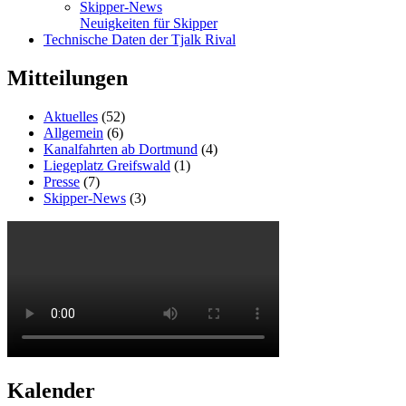
Skipper-News
Neuigkeiten für Skipper
Technische Daten der Tjalk Rival
Mitteilungen
Aktuelles
(52)
Allgemein
(6)
Kanalfahrten ab Dortmund
(4)
Liegeplatz Greifswald
(1)
Presse
(7)
Skipper-News
(3)
Kalender