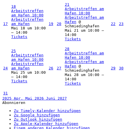
21
18
Arbeitstreffen am
Arbeitstreffen
Hafen
10:00
am Hafen
10:00
Arbeitstreffen am
Arbeitstreffen
Hafen
@
17
am Hafen
19
20
22
23
Schmiedinghafen
Mai 18 um 10:00
Mai 21 um 10:00 –
– 14:00
14:00
Tickets
Tickets
28
25
Arbeitstreffen am
Arbeitstreffen
Hafen
10:00
am Hafen
10:00
Arbeitstreffen am
Arbeitstreffen
Hafen
@
24
am Hafen
26
27
29
30
Schmiedinghafen
Mai 25 um 10:00
Mai 28 um 10:00 –
– 14:00
14:00
Tickets
Tickets
31
2025
Apr.
Mai 2026
Juni
2027
Abonnieren
Zu Timely-Kalender hinzufügen
Zu Google hinzufügen
Zu Outlook hinzufügen
Zu Apple-Kalender hinzufügen
Einem anderen Kalender hinzufügen