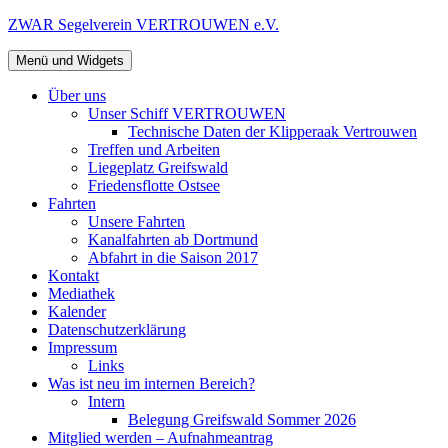
Zum
ZWAR Segelverein VERTROUWEN e.V.
Inhalt
springen
Menü und Widgets
Über uns
Unser Schiff VERTROUWEN
Technische Daten der Klipperaak Vertrouwen
Treffen und Arbeiten
Liegeplatz Greifswald
Friedensflotte Ostsee
Fahrten
Unsere Fahrten
Kanalfahrten ab Dortmund
Abfahrt in die Saison 2017
Kontakt
Mediathek
Kalender
Datenschutzerklärung
Impressum
Links
Was ist neu im internen Bereich?
Intern
Belegung Greifswald Sommer 2026
Mitglied werden – Aufnahmeantrag