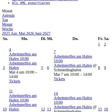
Als XML exportieren
Monat
Agenda
Tag
Monat
Woche
2025
Apr.
Mai 2026
Juni
2027
So.
Mo.
Di.
Mi.
Do.
Fr.
Sa.
1
2
4
7
Arbeitstreffen am
Arbeitstreffen am Hafen
Hafen
10:00
10:00
Arbeitstreffen am
Arbeitstreffen am Hafen
@
3
Hafen
5
6
8
9
Schmiedinghafen
Mai 4 um 10:00 –
Mai 7 um 10:00 – 14:00
14:00
Tickets
Tickets
11
14
Arbeitstreffen am
Arbeitstreffen am Hafen
Hafen
10:00
10:00
Arbeitstreffen am
Arbeitstreffen am Hafen
@
10
Hafen
12
13
15
16
Schmiedinghafen