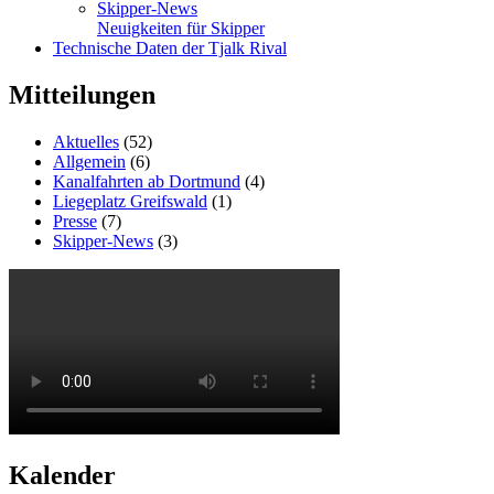
Skipper-News
Neuigkeiten für Skipper
Technische Daten der Tjalk Rival
Mitteilungen
Aktuelles
(52)
Allgemein
(6)
Kanalfahrten ab Dortmund
(4)
Liegeplatz Greifswald
(1)
Presse
(7)
Skipper-News
(3)
Kalender