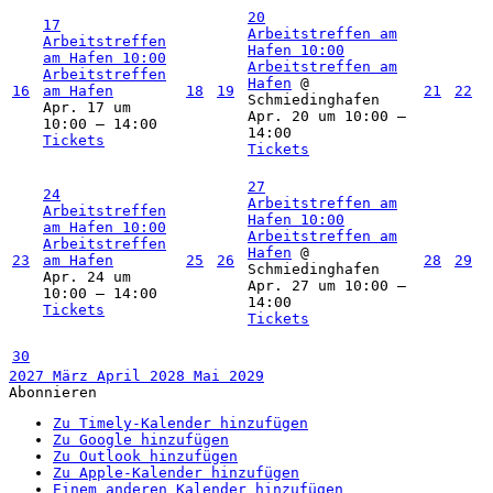
20
17
Arbeitstreffen am
Arbeitstreffen
Hafen
10:00
am Hafen
10:00
Arbeitstreffen am
Arbeitstreffen
Hafen
@
16
am Hafen
18
19
21
22
Schmiedinghafen
Apr. 17 um
Apr. 20 um 10:00 –
10:00 – 14:00
14:00
Tickets
Tickets
27
24
Arbeitstreffen am
Arbeitstreffen
Hafen
10:00
am Hafen
10:00
Arbeitstreffen am
Arbeitstreffen
Hafen
@
23
am Hafen
25
26
28
29
Schmiedinghafen
Apr. 24 um
Apr. 27 um 10:00 –
10:00 – 14:00
14:00
Tickets
Tickets
30
2027
März
April 2028
Mai
2029
Abonnieren
Zu Timely-Kalender hinzufügen
Zu Google hinzufügen
Zu Outlook hinzufügen
Zu Apple-Kalender hinzufügen
Einem anderen Kalender hinzufügen