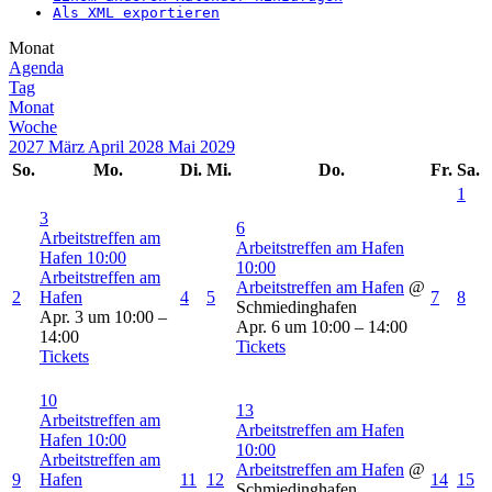
Als XML exportieren
Monat
Agenda
Tag
Monat
Woche
2027
März
April 2028
Mai
2029
So.
Mo.
Di.
Mi.
Do.
Fr.
Sa.
1
3
6
Arbeitstreffen am
Arbeitstreffen am Hafen
Hafen
10:00
10:00
Arbeitstreffen am
Arbeitstreffen am Hafen
@
2
Hafen
4
5
7
8
Schmiedinghafen
Apr. 3 um 10:00 –
Apr. 6 um 10:00 – 14:00
14:00
Tickets
Tickets
10
13
Arbeitstreffen am
Arbeitstreffen am Hafen
Hafen
10:00
10:00
Arbeitstreffen am
Arbeitstreffen am Hafen
@
9
Hafen
11
12
14
15
Schmiedinghafen