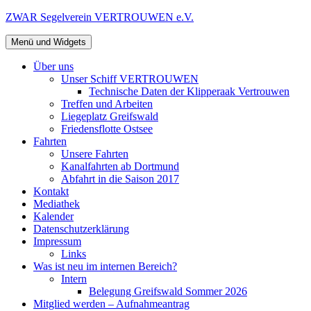
Zum
ZWAR Segelverein VERTROUWEN e.V.
Inhalt
springen
Menü und Widgets
Über uns
Unser Schiff VERTROUWEN
Technische Daten der Klipperaak Vertrouwen
Treffen und Arbeiten
Liegeplatz Greifswald
Friedensflotte Ostsee
Fahrten
Unsere Fahrten
Kanalfahrten ab Dortmund
Abfahrt in die Saison 2017
Kontakt
Mediathek
Kalender
Datenschutzerklärung
Impressum
Links
Was ist neu im internen Bereich?
Intern
Belegung Greifswald Sommer 2026
Mitglied werden – Aufnahmeantrag