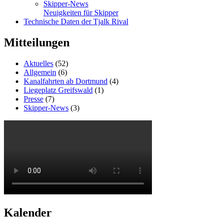
Skipper-News
Neuigkeiten für Skipper
Technische Daten der Tjalk Rival
Mitteilungen
Aktuelles
(52)
Allgemein
(6)
Kanalfahrten ab Dortmund
(4)
Liegeplatz Greifswald
(1)
Presse
(7)
Skipper-News
(3)
Kalender