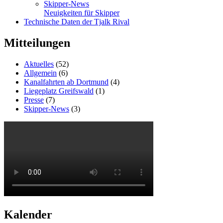
Skipper-News
Neuigkeiten für Skipper
Technische Daten der Tjalk Rival
Mitteilungen
Aktuelles
(52)
Allgemein
(6)
Kanalfahrten ab Dortmund
(4)
Liegeplatz Greifswald
(1)
Presse
(7)
Skipper-News
(3)
Kalender