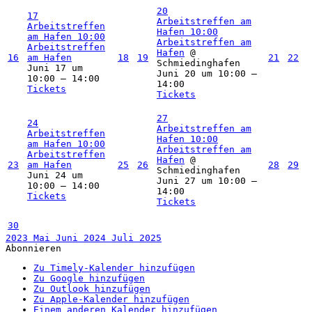
20
17
Arbeitstreffen am
Arbeitstreffen
Hafen
10:00
am Hafen
10:00
Arbeitstreffen am
Arbeitstreffen
Hafen
@
16
am Hafen
18
19
21
22
Schmiedinghafen
Juni 17 um
Juni 20 um 10:00 –
10:00 – 14:00
14:00
Tickets
Tickets
27
24
Arbeitstreffen am
Arbeitstreffen
Hafen
10:00
am Hafen
10:00
Arbeitstreffen am
Arbeitstreffen
Hafen
@
23
am Hafen
25
26
28
29
Schmiedinghafen
Juni 24 um
Juni 27 um 10:00 –
10:00 – 14:00
14:00
Tickets
Tickets
30
2023
Mai
Juni 2024
Juli
2025
Abonnieren
Zu Timely-Kalender hinzufügen
Zu Google hinzufügen
Zu Outlook hinzufügen
Zu Apple-Kalender hinzufügen
Einem anderen Kalender hinzufügen