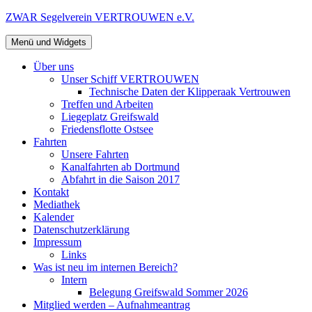
Zum
ZWAR Segelverein VERTROUWEN e.V.
Inhalt
springen
Menü und Widgets
Über uns
Unser Schiff VERTROUWEN
Technische Daten der Klipperaak Vertrouwen
Treffen und Arbeiten
Liegeplatz Greifswald
Friedensflotte Ostsee
Fahrten
Unsere Fahrten
Kanalfahrten ab Dortmund
Abfahrt in die Saison 2017
Kontakt
Mediathek
Kalender
Datenschutzerklärung
Impressum
Links
Was ist neu im internen Bereich?
Intern
Belegung Greifswald Sommer 2026
Mitglied werden – Aufnahmeantrag