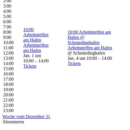
2:00
3:00
4:00
5:00
6:00
7:00
10:00
8:00
10:00
Arbeitstreffen am
Arbeitstreffen
9:00
Hafen
@
am Hafen
10:00
Schmiedinghafen
Arbeitstreffen
11:00
Arbeitstreffen am Hafen
am Hafen
12:00
@ Schmiedinghafen
Jan. 1 um
13:00
Jan. 4 um 10:00 – 14:00
10:00 – 14:00
14:00
Tickets
Tickets
15:00
16:00
17:00
18:00
19:00
20:00
21:00
22:00
23:00
Woche vom Dezember 31
Abonnieren