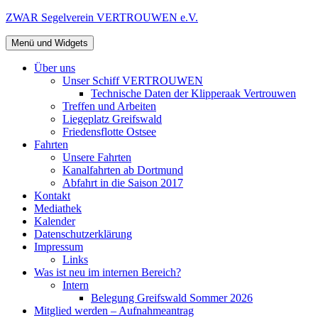
Zum
ZWAR Segelverein VERTROUWEN e.V.
Inhalt
springen
Menü und Widgets
Über uns
Unser Schiff VERTROUWEN
Technische Daten der Klipperaak Vertrouwen
Treffen und Arbeiten
Liegeplatz Greifswald
Friedensflotte Ostsee
Fahrten
Unsere Fahrten
Kanalfahrten ab Dortmund
Abfahrt in die Saison 2017
Kontakt
Mediathek
Kalender
Datenschutzerklärung
Impressum
Links
Was ist neu im internen Bereich?
Intern
Belegung Greifswald Sommer 2026
Mitglied werden – Aufnahmeantrag