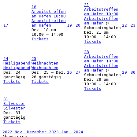
21
18
Arbeitstreffen
Arbeitstreffen
am Hafen
10:00
am Hafen
10:00
Arbeitstreffen
Arbeitstreffen
am Hafen
@
17
am Hafen
19
20
22
23
Schmiedinghafen
Dez. 18 um
Dez. 21 um
10:00 – 14:00
10:00 – 14:00
Tickets
Tickets
28
Arbeitstreffen
24
25
am Hafen
10:00
Heiligabend
Weihnachten
Arbeitstreffen
Heiligabend
Weihnachten
am Hafen
@
Dez. 24
Dez. 25 – Dez.
26
27
29
30
Schmiedinghafen
ganztägig
26
ganztägig
Dez. 28 um
Tickets
Tickets
10:00 – 14:00
Tickets
31
Silvester
Silvester
Dez. 31
ganztägig
Tickets
2022
Nov.
Dezember 2023
Jan.
2024
Abonnieren