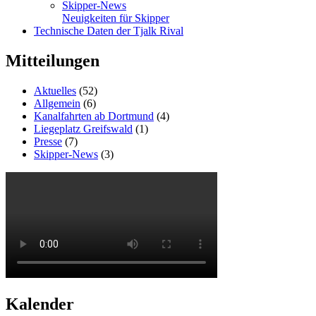
Skipper-News
Neuigkeiten für Skipper
Technische Daten der Tjalk Rival
Mitteilungen
Aktuelles
(52)
Allgemein
(6)
Kanalfahrten ab Dortmund
(4)
Liegeplatz Greifswald
(1)
Presse
(7)
Skipper-News
(3)
Kalender